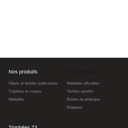
Nos produits
Nos produits
Objets et textiles publicitaires
Médailles officielles
Trophées et coupes
Textiles sportifs
Médailles
Boules de pétanque
Drapeaux
Trophées 73