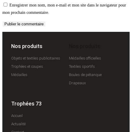
Enregistrer mon nom, mon e-mail et mon site dans le navigateur pour
mon prochain commentaire.
Nos produits
Nos produits
Objets et textiles publicitaires
Médailles officielles
Trophées et coupes
Textiles sportifs
Médailles
Boules de pétanque
Drapeaux
Trophées 73
Accueil
Actualité