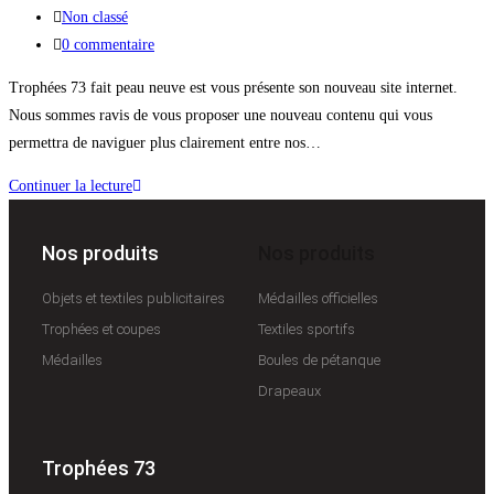
Non classé
0 commentaire
Trophées 73 fait peau neuve est vous présente son nouveau site internet.
Nous sommes ravis de vous proposer une nouveau contenu qui vous
permettra de naviguer plus clairement entre nos…
Continuer la lecture
Nos produits
Nos produits
Objets et textiles publicitaires
Médailles officielles
Trophées et coupes
Textiles sportifs
Médailles
Boules de pétanque
Drapeaux
Trophées 73